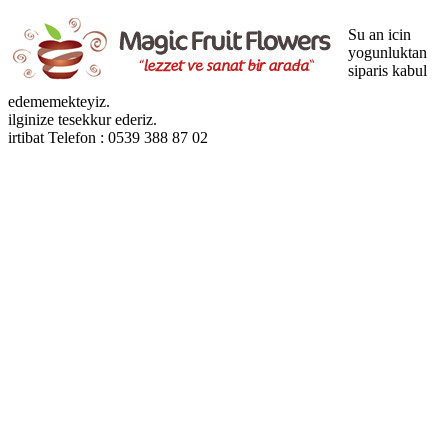
Su an icin
yogunluktan
siparis kabul
edememekteyiz.
ilginize tesekkur ederiz.
irtibat Telefon : 0539 388 87 02