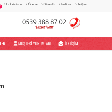
Hakkımızda
Ödeme
Güvenlik
Teslimat
İletişim
0
LER
MÜŞTERİ YORUMLARI
İLETİŞİM
ım