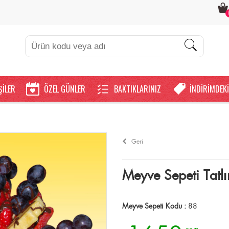
ŞİLER
ÖZEL GÜNLER
BAKTIKLARINIZ
İNDİRİMDEKİ
Geri
Meyve Sepeti Tatl
Meyve Sepeti Kodu :
88