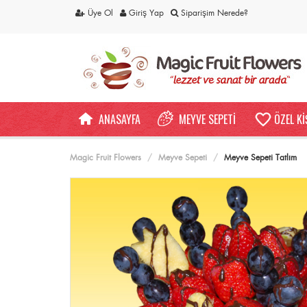
Üye Ol
Giriş Yap
Siparişim Nerede?
ANASAYFA
MEYVE SEPETİ
ÖZEL Kİ
Magic Fruit Flowers
Meyve Sepeti
Meyve Sepeti Tatlım