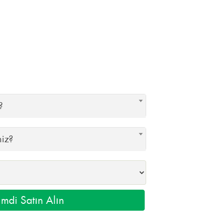
?
niz?
mdi Satın Alın