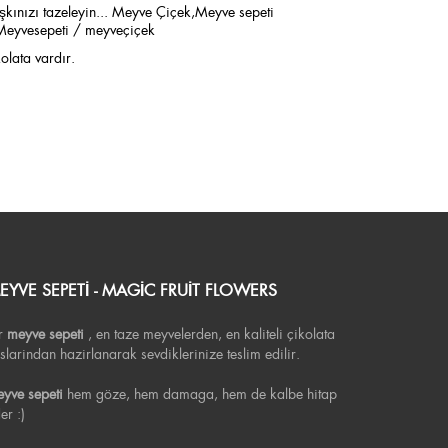
şkınızı tazeleyin... Meyve Çiçek,Meyve sepeti
eyvesepeti / meyveçiçek
olata vardır.
EYVE SEPETI - MAGIC FRUIT FLOWERS
r
meyve sepeti
, en taze meyvelerden, en kaliteli çikolata
slarindan hazirlanarak sevdiklerinize teslim edilir.
yve sepeti
hem göze, hem damaga, hem de kalbe hitap
er :)