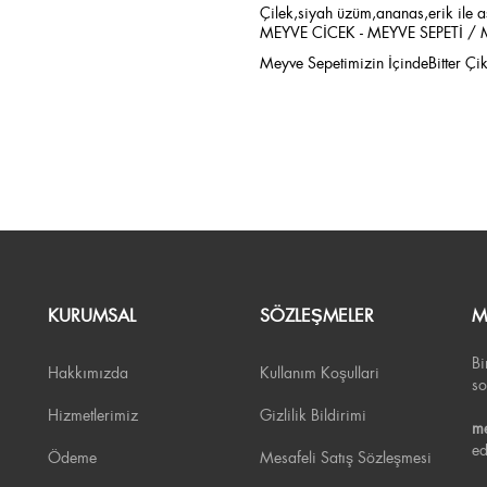
Çilek,siyah üzüm,ananas,erik ile a
MEYVE CİCEK - MEYVE SEPETİ / M
Meyve Sepetimizin İçindeBitter Çik
KURUMSAL
SÖZLEŞMELER
M
Bi
Hakkımızda
Kullanım Koşullari
so
Hizmetlerimiz
Gizlilik Bildirimi
me
ed
Ödeme
Mesafeli Satış Sözleşmesi