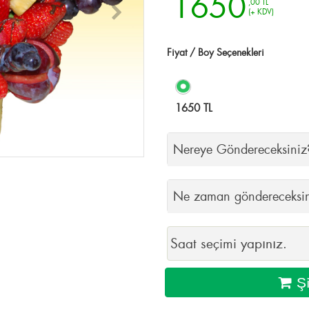
1650
,
00 TL
(+ KDV)
Fiyat / Boy Seçenekleri
1650 TL
Nereye Göndereceksiniz
Ne zaman göndereceksi
Şi